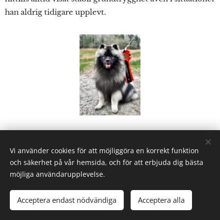
han aldrig tidigare upplevt.
Share
Vi använder cookies för att möjliggöra en korrekt funktion
och säkerhet på vår hemsida, och för att erbjuda dig bästa
möjliga användarupplevelse.
Acceptera endast nödvändiga
Acceptera alla
Skapad med
Webnode
Cookies