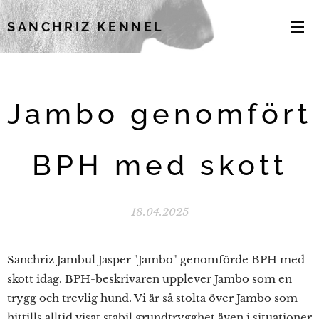
SANCHRIZ KENNEL
Jambo genomfört
BPH med skott
18.04.2025
Sanchriz Jambul Jasper "Jambo" genomförde BPH med
skott idag. BPH-beskrivaren upplever Jambo som en
trygg och trevlig hund. Vi är så stolta över Jambo som
hittills alltid visat stabil grundtrygghet även i situationer