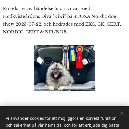
En relativt ny händelse är att vi var med
Hedkvistgårdens Diva "Kiwi" på STOXA Nordic dog
show 2023-07-22, och hedrades med EXC, CK, CERT,
NORDIC-CERT & BIR/BOB.
Vi använder cookies för att möjliggöra en korrekt funktion
Share
och säkerhet på vår hemsida, och för att erbjuda dig bästa